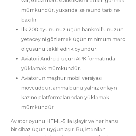
var, solda mərc statistikasını ətraflı görmək
mümkündür, yuxarıda isə raund tarixinə
baxılır.
İlk 200 oyununuz üçün bankroll’unuzun
yetəcəyini gözləmək üçün minimum mərc
ölçüsünü təklif edirik oyundur.
Aviatori Android üçün APK formatında
yükləmək mümkündür.
Aviatorun məşhur mobil versiyası
mövcuddur, amma bunu yalnız onlayn
kazino platformalarından yükləmək
mümkündür.
Aviator oyunu HTML-5 ilə işləyir və hər hansı
bir cihaz üçün uyğunlaşır. Bu, istənilən