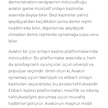
demonstration versiyasının mövcudluğu
aviator game müxtəlif onlayn kazinolar
arasında dəyişə bilər. Bəzi kazinolar yalnız
qeydiyyatdan keçdikdən sonra demo rejimi
təqdim edə bilər, digərləri isə qeydiyyat
olmadan demo rejimində oynamağa icazə verə
bilər.
Aviator bir çox onlayn kazino platformalarında
mövcuddur. Bu platformalar arasında o, həm
də azərbaycanlı oyunçular üçün əlverişli və
populyar seçimdir. Əmin olun ki, Aviator
oynamaq üçün lisenziyalı və etibarlı onlayn
kazinoları seçərsinizsə, bu proses təhlükəsizdir.
Etibarlı kazino platformaları, məxfilik və ödəniş
təhlükəsizliyini qorumaq üçün müvafiq
tədbirləri götürür. Aviatorun məşhur mobil