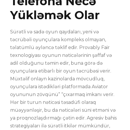
Telefona Necə
Yükləmək Olar
Sürətli və sadə oyun qaydaları, yeni və
təcrübəli oyunçulara kompleks olmayan,
təlatümlü əyləncə təklif edir. Provably Fair
texnologiyası oyunun nəticələrinin şəffaf və
adil olduğunu təmin edir, buna görə də
oyunçulara etibarlı bir oyun təcrübəsi verir.
Müxtəlif onlayn kazinolarda mövcudluq,
oyunçulara istədikləri platformada Aviator
oyununun zövqünü” “çıxarmaq imkanı verir.
Hər bir turun nəticəsi təsadüfi olaraq
müəyyənləşir, bu da nəticələri süni etməni və
ya proqnozlaşdırmağı çətin edir. Agresiv bahis
strategiyaları ilə sürətli itkilər mümkündür,