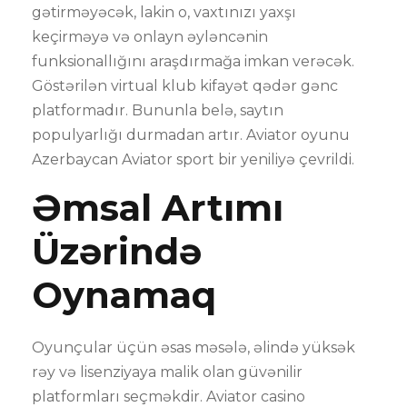
gətirməyəcək, lakin o, vaxtınızı yaxşı
keçirməyə və onlayn əyləncənin
funksionallığını araşdırmağa imkan verəcək.
Göstərilən virtual klub kifayət qədər gənc
platformadır. Bununla belə, saytın
populyarlığı durmadan artır. Aviator oyunu
Azerbaycan Aviator sport bir yeniliyə çevrildi.
Əmsal Artımı
Üzərində
Oynamaq
Oyunçular üçün əsas məsələ, əlində yüksək
rəy və lisenziyaya malik olan güvənilir
platformları seçməkdir. Aviator casino