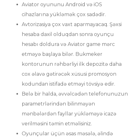
Aviator oyununu Android və iOS
cihazlarına yükləmək çox sadədir.
Avtorizasiya çox vaxt aparmayacaq. Şəxsi
hesaba daxil olduqdan sonra oyunçu
hesabı doldura və Aviator game mərc
etməyə başlaya bilər. Bukmeker
kontorunun rəhbərliyi ilk depozitə daha
cox əlavə gətirəcək xüsusi promosyon
kodundan istifadə etməyi tövsiyə edir.
Belə bir halda, əvvəlcədən telefonunuzun
parametrlərindən bilinməyən
mənbələrdən fayllar yükləməyə icazə
verilməsini təmin etməlisiniz.
Oyunçular üçün əsas məsələ, əlində