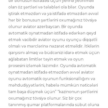
bir bonusun istifadəsi üçün yerinə yetirilməli
olan öz şərtləri və tələbləri ola bilər. Oyunda
iştirak etməzdən və ya istifadə etməzdən əvvəl
hər bir bonusun şərtlərini oxumağınız tövsiyə
olunur aviator azerbaycan. Bir oyunda
avtomatik oynatmadan istifadə edərkən qeyd
etmək vacibdir aviator oyunu oyunçu diqqətli
olmalı və mərclərinə nəzarət etməlidir. İtkilərin
qarşısını almaq və büdcənizi idarə etmək üçün
ağlabatan limitlər təyin etmək və oyun
prosesini izləmək lazımdır. Oyunda avtomatik
oynatmadan istifadə etməzdən əvvəl aviator
oyunu avtomatik oyunun funksionallığını və
məhdudiyyətlərini, habelə mümkün nəticələri
tam başa düşmək üçün” “kazinonun şərtlərini
oxumağınız tövsiyə olunur. Siz bir çox
tanınmış qumar platformalarında sübut oluna