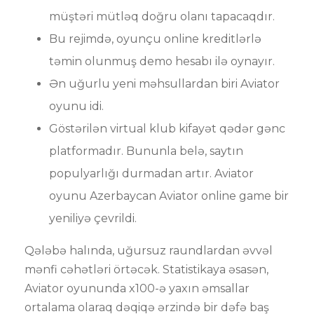
müştəri mütləq doğru olanı tapacaqdır.
Bu rejimdə, oyunçu online kreditlərlə
təmin olunmuş demo hesabı ilə oynayır.
Ən uğurlu yeni məhsullardan biri Aviator
oyunu idi.
Göstərilən virtual klub kifayət qədər gənc
platformadır. Bununla belə, saytın
populyarlığı durmadan artır. Aviator
oyunu Azerbaycan Aviator online game bir
yeniliyə çevrildi.
Qələbə halında, uğursuz raundlardan əvvəl
mənfi cəhətləri örtəcək. Statistikaya əsasən,
Aviator oyununda x100-ə yaxın əmsallar
ortalama olaraq dəqiqə ərzində bir dəfə baş