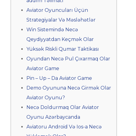
addım Təlimatı
Aviator Oyuncuları Üçün
Strategiyalar Və Məsləhətlər
Win Sistemində Necə
Qeydiyyatdan Keçmək Olar
Yüksək Riskli Qumar Taktikası
Oyundan Necə Pul Çıxarmaq Olar
Aviator Game
Pin – Up – Da Aviator Game
Demo Oyununa Necə Girmək Olar
Aviator Oyunu?
Necə Doldurmaq Olar Aviator
Oyunu Azərbaycanda
Aviatoru Android Və Ios-a Necə