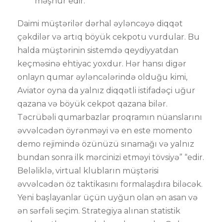
məşhur edir.
Daimi müştərilər dərhal əyləncəyə diqqət
çəkdilər və artıq böyük cekpotu vurdular. Bu
halda müştərinin sistemdə qeydiyyatdan
keçməsinə ehtiyac yoxdur. Hər hansı digər
onlayn qumar əyləncələrində olduğu kimi,
Aviator oyna da yalnız diqqətli istifadəçi uğur
qazana və böyük cekpot qazana bilər.
Təcrübəli qumarbazlar proqramın nüanslarını
əvvəlcədən öyrənməyi və en este momento
demo rejimində özünüzü sınamağı və yalnız
bundan sonra ilk mərcinizi etməyi tövsiyə” “edir.
Beləliklə, virtual klubların müştərisi
əvvəlcədən öz taktikasını formalaşdıra biləcək.
Yeni başlayanlar üçün uyğun olan ən asan və
ən sərfəli seçim. Strategiya alınan statistik