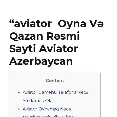
“aviator ️ Oyna Və
Qazan Rəsmi
Sayti Aviator
Azerbaycan
Content
Aviator Gamenu Telefona Necə
Yükləmək Olar
Aviator Oynamaq Necə