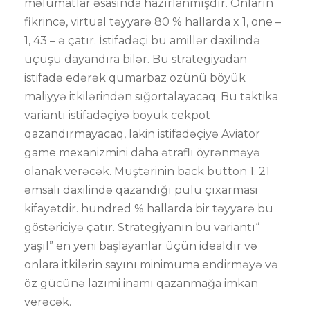
məlumatlar əsasında hazırlanmışdır. Onların
fikrincə, virtual təyyarə 80 % hallarda x 1, one –
1, 43 – ə çatır. İstifadəçi bu amillər daxilində
uçuşu dayandıra bilər. Bu strategiyadan
istifadə edərək qumarbaz özünü böyük
maliyyə itkilərindən sığortalayacaq. Bu taktika
variantı istifadəçiyə böyük cekpot
qazandırmayacaq, lakin istifadəçiyə Aviator
game mexanizmini daha ətraflı öyrənməyə
olanak verəcək. Müştərinin back button 1. 21
əmsalı daxilində qazandığı pulu çıxarması
kifayətdir. hundred % hallarda bir təyyarə bu
göstəriciyə çatır. Strategiyanın bu variantı“
yaşıl” en yeni başlayanlar üçün idealdır və
onlara itkilərin sayını minimuma endirməyə və
öz gücünə lazımi inamı qazanmağa imkan
verəcək.