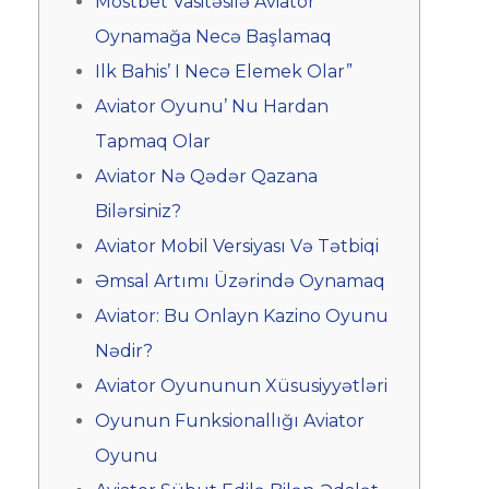
Mostbet Vasitəsilə Aviator
Oynamağa Necə Başlamaq
Ilk Bahis’ I Necə Elemek Olar”
Aviator Oyunu’ Nu Hardan
Tapmaq Olar
Aviator Nə Qədər Qazana
Bilərsiniz?
Aviator Mobil Versiyası Və Tətbiqi
Əmsal Artımı Üzərində Oynamaq
Aviator: Bu Onlayn Kazino Oyunu
Nədir?
Aviator Oyununun Xüsusiyyətləri
Oyunun Funksionallığı Aviator
Oyunu