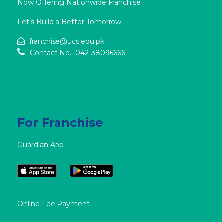
Now Offering Nationwide Franchise
Let’s Build a Better Tomorrow!
franchise@ucs.edu.pk
Contact No. 042-38096666
For Franchise
Guardian App
Online Fee Payment