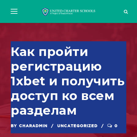
Как пройти
регистрацию
1xbet и получить
доступ ко всем
разделам
BY
CHARADMIN
UNCATEGORIZED
0