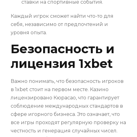
ставки на спортивные события.
Каждый игрок сможет найти что-то для
себя, независимо от предпочтений и
уровня опыта.
Безопасность и
лицензия 1xbet
Важно понимать, что безопасность игроков
в 1xbet стоит на первом месте. Казино
лицензировано Кюрасао, что гарантирует
соблюдение международных стандартов в
сфере игорного бизнеса. Это означает, что
все игры проходят регулярную проверку на
честность и генерация случайных чисел.