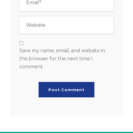
Save my name, email, and website in
this browser for the next time I
comment.