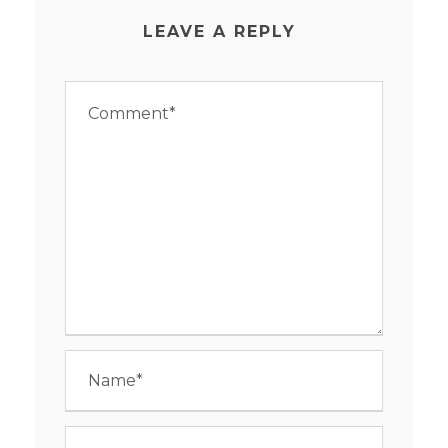
LEAVE A REPLY