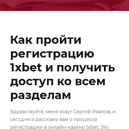
Как пройти
регистрацию
1xbet и получить
доступ ко всем
разделам
Здравствуйте, меня зовут Сергей Иванов, и
сегодня я расскажу вам о процессе
регистрации в онлайн-казино 1xbet. Это