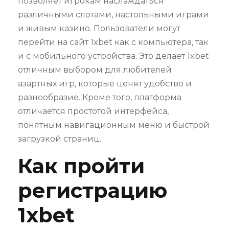
позволяет игрокам наслаждаться
различными слотами, настольными играми
и живым казино. Пользователи могут
перейти на сайт 1xbet как с компьютера, так
и с мобильного устройства. Это делает 1xbet
отличным выбором для любителей
азартных игр, которые ценят удобство и
разнообразие. Кроме того, платформа
отличается простотой интерфейса,
понятным навигационным меню и быстрой
загрузкой страниц.
Как пройти
регистрацию
1xbet