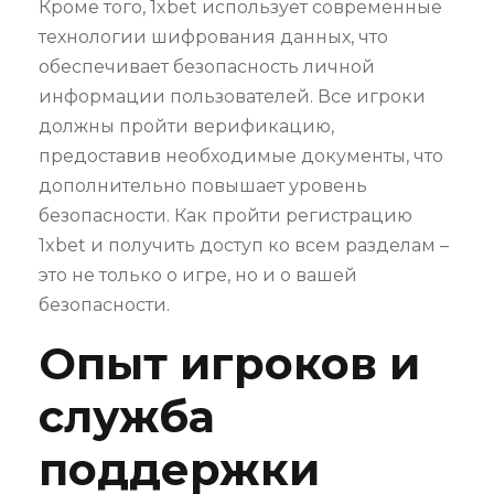
Кроме того, 1xbet использует современные
технологии шифрования данных, что
обеспечивает безопасность личной
информации пользователей. Все игроки
должны пройти верификацию,
предоставив необходимые документы, что
дополнительно повышает уровень
безопасности. Как пройти регистрацию
1xbet и получить доступ ко всем разделам –
это не только о игре, но и о вашей
безопасности.
Опыт игроков и
служба
поддержки