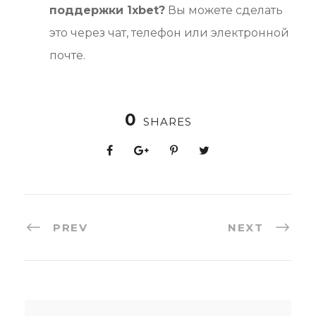
поддержки 1xbet?
Вы можете сделать
это через чат, телефон или электронной
почте.
0
SHARES
PREV
NEXT