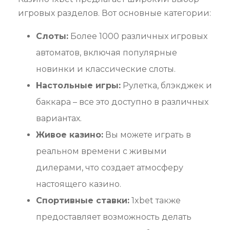
игровых разделов. Вот основные категории:
Слоты:
Более 1000 различных игровых
автоматов, включая популярные
новинки и классические слоты.
Настольные игры:
Рулетка, блэкджек и
баккара – все это доступно в различных
вариантах.
Живое казино:
Вы можете играть в
реальном времени с живыми
дилерами, что создает атмосферу
настоящего казино.
Спортивные ставки:
1xbet также
предоставляет возможность делать