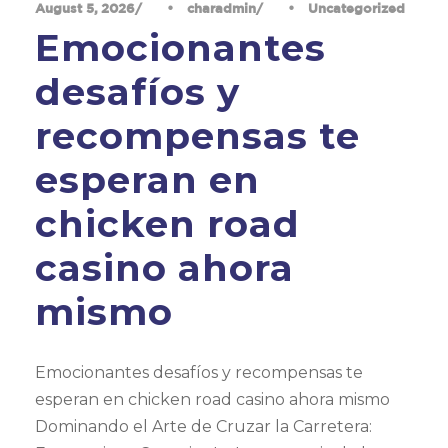
August 5, 2026
•
charadmin
•
Uncategorized
Emocionantes
desafíos y
recompensas te
esperan en
chicken road
casino ahora
mismo
Emocionantes desafíos y recompensas te
esperan en chicken road casino ahora mismo
Dominando el Arte de Cruzar la Carretera: