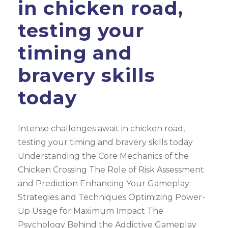
in chicken road,
testing your
timing and
bravery skills
today
Intense challenges await in chicken road,
testing your timing and bravery skills today
Understanding the Core Mechanics of the
Chicken Crossing The Role of Risk Assessment
and Prediction Enhancing Your Gameplay:
Strategies and Techniques Optimizing Power-
Up Usage for Maximum Impact The
Psychology Behind the Addictive Gameplay