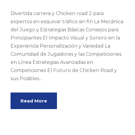
Divertida carrera y Chicken road 2 para
expertos en esquivar tráfico sin fin La Mecánica
del Juego y Estrategias Básicas Consejos para
Principiantes El Impacto Visual y Sonoro en la
Experiencia Personalización y Variedad La
Comunidad de Jugadores y las Competiciones
en Línea Estrategias Avanzadas en
Competiciones El Futuro de Chicken Road y
sus Posibles...
Read More