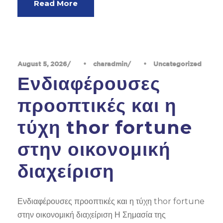
Read More
August 5, 2026
•
charadmin
•
Uncategorized
Ενδιαφέρουσες
προοπτικές και η
τύχη thor fortune
στην οικονομική
διαχείριση
Ενδιαφέρουσες προοπτικές και η τύχη thor fortune
στην οικονομική διαχείριση Η Σημασία της