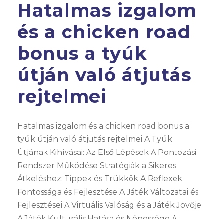
Hatalmas izgalom
és a chicken road
bonus a tyúk
útján való átjutás
rejtelmei
Hatalmas izgalom és a chicken road bonus a
tyúk útján való átjutás rejtelmei A Tyúk
Útjának Kihívásai: Az Első Lépések A Pontozási
Rendszer Működése Stratégiák a Sikeres
Átkeléshez: Tippek és Trükkök A Reflexek
Fontossága és Fejlesztése A Játék Változatai és
Fejlesztései A Virtuális Valóság és a Játék Jövője
A Játék Kulturális Hatása és Népessége A...