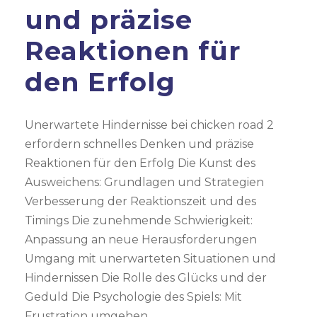
und präzise
Reaktionen für
den Erfolg
Unerwartete Hindernisse bei chicken road 2
erfordern schnelles Denken und präzise
Reaktionen für den Erfolg Die Kunst des
Ausweichens: Grundlagen und Strategien
Verbesserung der Reaktionszeit und des
Timings Die zunehmende Schwierigkeit:
Anpassung an neue Herausforderungen
Umgang mit unerwarteten Situationen und
Hindernissen Die Rolle des Glücks und der
Geduld Die Psychologie des Spiels: Mit
Frustration umgehen...