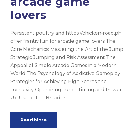
arcade game
lovers
Persistent poultry and https://chicken-road.ph
offer frantic fun for arcade game lovers The
Core Mechanics: Mastering the Art of the Jump
Strategic Jumping and Risk Assessment The
Appeal of Simple Arcade Games in a Modern
World The Psychology of Addictive Gameplay
Strategies for Achieving High Scores and
Longevity Optimizing Jump Timing and Power-
Up Usage The Broader...
Read More