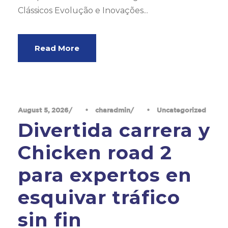
Clássicos Evolução e Inovações...
Read More
August 5, 2026
•
charadmin
•
Uncategorized
Divertida carrera y
Chicken road 2
para expertos en
esquivar tráfico
sin fin