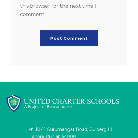
this browser for the next time I
comment.
10-11 Gurumangat Road, Gulberg III,
Lahore Punjab 54000