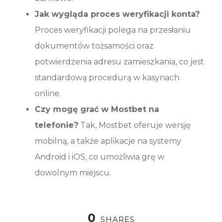
Jak wygląda proces weryfikacji konta?
Proces weryfikacji polega na przesłaniu
dokumentów tożsamości oraz
potwierdzenia adresu zamieszkania, co jest
standardową procedurą w kasynach
online.
Czy mogę grać w Mostbet na
telefonie?
Tak, Mostbet oferuje wersję
mobilną, a także aplikacje na systemy
Android i iOS, co umożliwia grę w
dowolnym miejscu.
0
SHARES