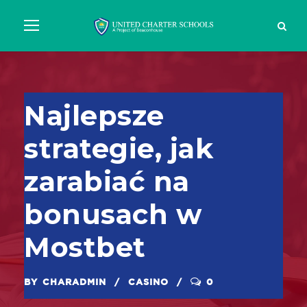
Najlepsze
strategie, jak
zarabiać na
bonusach w
Mostbet
BY
CHARADMIN
CASINO
0