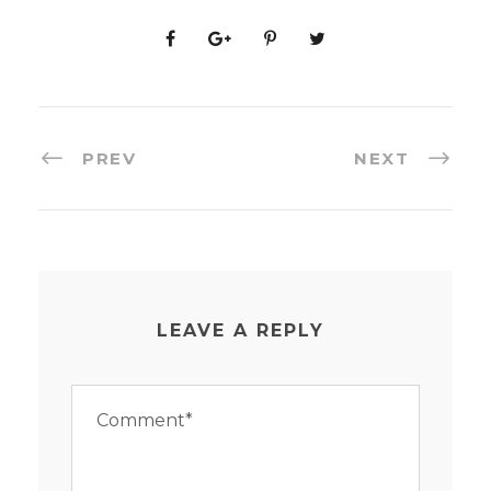
PREV
NEXT
LEAVE A REPLY