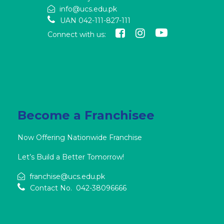
info@ucs.edu.pk
UAN 042-111-827-111
Connect with us:
Become a Franchisee
Now Offering Nationwide Franchise
Let’s Build a Better Tomorrow!
franchise@ucs.edu.pk
Contact No. 042-38096666