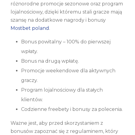
różnorodne promocje sezonowe oraz program
lojalnościowy, dzięki któremu stali gracze mają
szansę na dodatkowe nagrody i bonusy
Mostbet poland
.
Bonus powitalny – 100% do pierwszej
wpłaty.
Bonus na drugą wpłatę.
Promocje weekendowe dla aktywnych
graczy.
Program lojalnościowy dla stałych
klientów.
Codzienne freebety i bonusy za polecenia.
Ważne jest, aby przed skorzystaniem z
bonusów zapoznać się z regulaminem, który