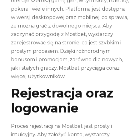
oferuje szeroką gamę gier, w tym sloty, ruletkę,
pokera i wiele innych. Platforma jest dostępna
w wersji desktopowej oraz mobilnej, co sprawia,
że można grać z dowolnego miejsca. Aby
zaczynać przygodę z Mostbet, wystarczy
zarejestrować się na stronie, co jest szybkim i
prostym procesem. Dzięki różnorodnym
bonusom i promocjom, zarówno dla nowych,
jak i stałych graczy, Mostbet przyciąga coraz
więcej użytkowników.
Rejestracja oraz
logowanie
Proces rejestracji na Mostbet jest prosty i
intuicyjny. Aby założyć konto, wystarczy