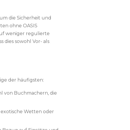
 um die Sicherheit und
tten ohne OASIS
uf weniger regulierte
s dies sowohl Vor- als
ige der häufigsten:
hl von Buchmachern, die
 exotische Wetten oder