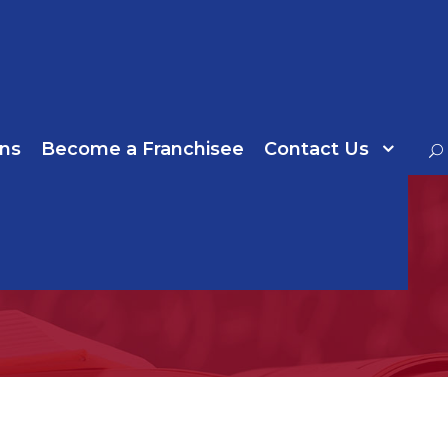
t über
ns
Become a Franchisee
Contact Us