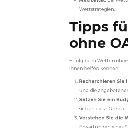
Flexibilität:
Bei Wetta
Wettstrategien.
Tipps f
ohne O
Erfolg beim Wetten ohne O
Ihnen helfen können:
Recherchieren Sie 
und die angebotene
Setzen Sie ein Bud
sich an diese Grenze.
Verstehen Sie die 
Erwartungen eines Sp