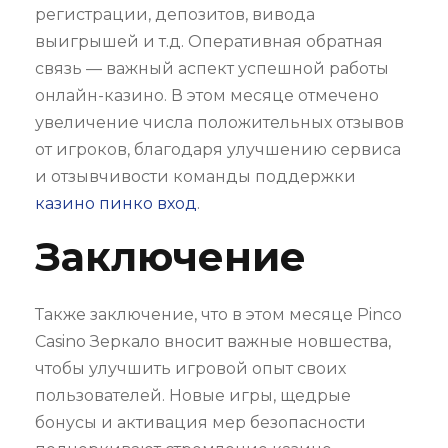
регистрации, депозитов, вивода
выигрышей и т.д. Оперативная обратная
связь — важный аспект успешной работы
онлайн-казино. В этом месяце отмечено
увеличение числа положительных отзывов
от игроков, благодаря улучшению сервиса
и отзывчивости команды поддержки
казино пинко вход
.
Заключение
Также заключение, что в этом месяце Pinco
Casino Зеркало вносит важные новшества,
чтобы улучшить игровой опыт своих
пользователей. Новые игры, щедрые
бонусы и активация мер безопасности