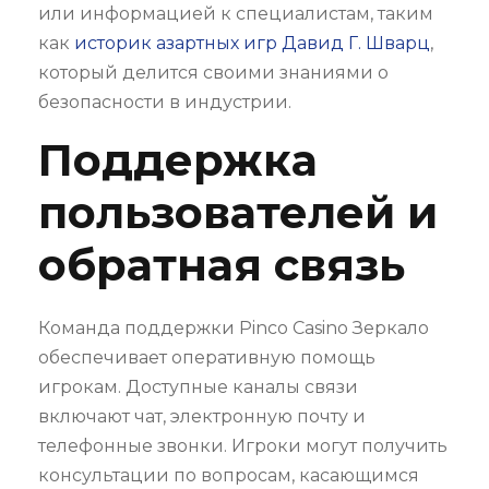
или информацией к специалистам, таким
как
историк азартных игр Давид Г. Шварц
,
который делится своими знаниями о
безопасности в индустрии.
Поддержка
пользователей и
обратная связь
Команда поддержки Pinco Casino Зеркало
обеспечивает оперативную помощь
игрокам. Доступные каналы связи
включают чат, электронную почту и
телефонные звонки. Игроки могут получить
консультации по вопросам, касающимся