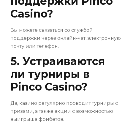
поддержки Pinco
Casino?
Вы можете связаться со службой
поддержки через онлайн-чат, электронную
почту или телефон.
5. Устраиваются
ли турниры в
Pinco Casino?
Да, казино регулярно проводит турниры с
призами, а также акции с возможностью
выигрыша фрибетов.