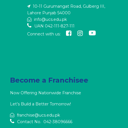
10-11 Gurumangat Road, Gulberg III,
Lahore Punjab 54000
info@ucs.edu.pk
UAN 042-111-827-111
Connect with us:
Become a Franchisee
Now Offering Nationwide Franchise
Let’s Build a Better Tomorrow!
franchise@ucs.edu.pk
Contact No. 042-38096666