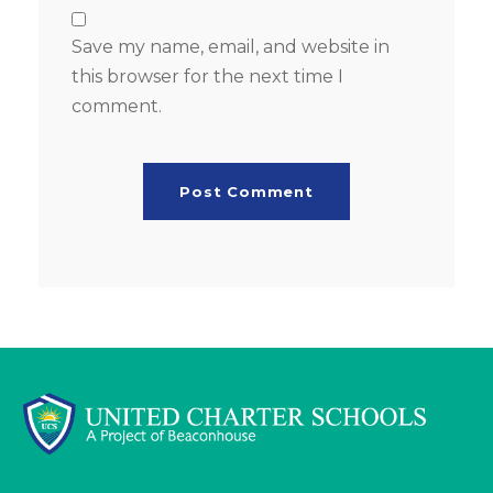
Save my name, email, and website in
this browser for the next time I
comment.