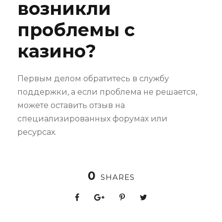
возникли
проблемы с
казино?
Первым делом обратитесь в службу
поддержки, а если проблема не решается,
можете оставить отзыв на
специализированных форумах или
ресурсах.
0
SHARES