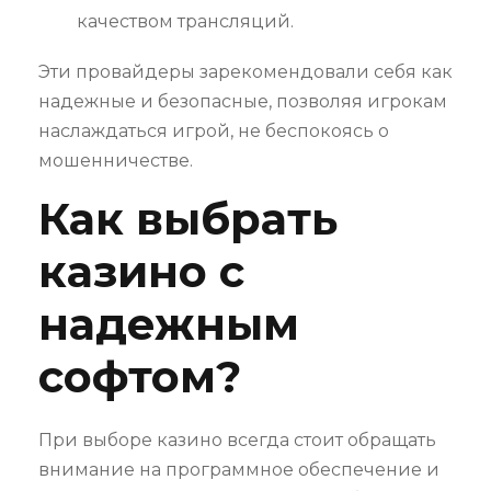
качеством трансляций.
Эти провайдеры зарекомендовали себя как
надежные и безопасные, позволяя игрокам
наслаждаться игрой, не беспокоясь о
мошенничестве.
Как выбрать
казино с
надежным
софтом?
При выборе казино всегда стоит обращать
внимание на программное обеспечение и