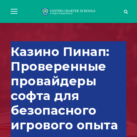
Казино Пинап:
Проверенные
провайдеры
софта для
безопасного
игрового опыта