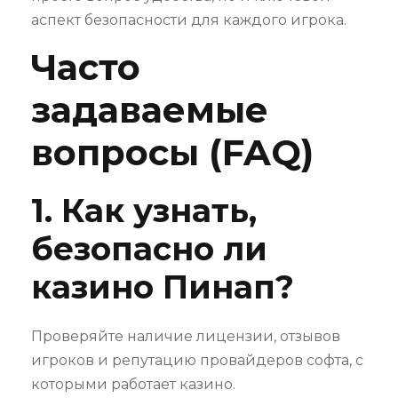
аспект безопасности для каждого игрока.
Часто
задаваемые
вопросы (FAQ)
1. Как узнать,
безопасно ли
казино Пинап?
Проверяйте наличие лицензии, отзывов
игроков и репутацию провайдеров софта, с
которыми работает казино.