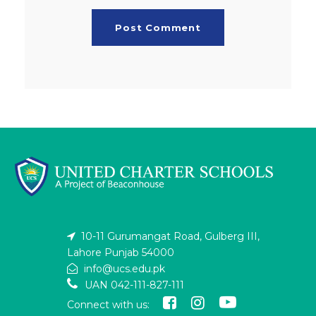
10-11 Gurumangat Road, Gulberg III,
Lahore Punjab 54000
info@ucs.edu.pk
UAN 042-111-827-111
Connect with us: