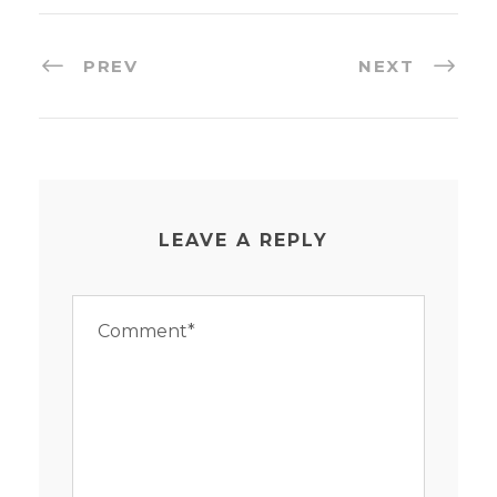
PREV
NEXT
LEAVE A REPLY