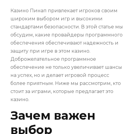
Казино Пинап привлекает игроков своим
широким выбором игр и высокими
стандартами безопасности. В этой статье мы
обсудим, какие провайдеры программного
обеспечения обеспечивают надежность и
защиту при игре в этом казино.
Доброжелательное программное
обеспечение не только увеличивает шансы
на успех, но и делает игровой процесс
более приятным. Ниже мы рассмотрим, кто
стоит за играми, которые предлагает это
казино.
Зачем важен
выбор