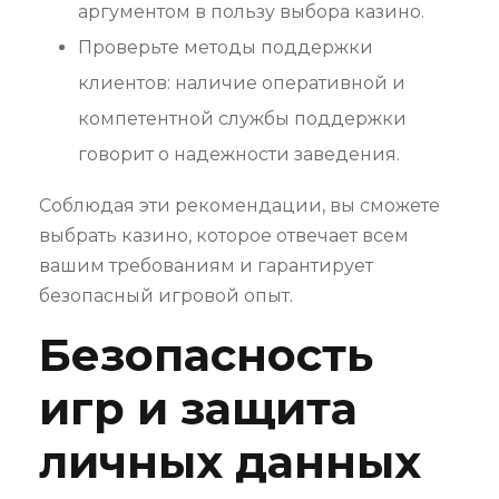
аргументом в пользу выбора казино.
Проверьте методы поддержки
клиентов: наличие оперативной и
компетентной службы поддержки
говорит о надежности заведения.
Соблюдая эти рекомендации, вы сможете
выбрать казино, которое отвечает всем
вашим требованиям и гарантирует
безопасный игровой опыт.
Безопасность
игр и защита
личных данных