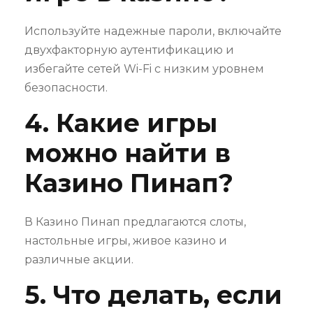
Используйте надежные пароли, включайте
двухфакторную аутентификацию и
избегайте сетей Wi-Fi с низким уровнем
безопасности.
4. Какие игры
можно найти в
Казино Пинап?
В Казино Пинап предлагаются слоты,
настольные игры, живое казино и
различные акции.
5. Что делать, если