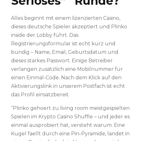
Seriöses” “Runde?
Alles beginnt mit einem lizenzierten Casino,
dieses deutsche Spieler akzeptiert und Plinko
inside der Lobby führt. Das
Registrierungsformular ist echt kurz und
bündig – Name, Email, Geburtsdatum und
dieses starkes Passwort. Einige Betreiber
verlangen zusätzlich eine Mobilnummer für
einen Einmal-Code. Nach dem Klick auf den
Aktivierungslink in unserem Postfach ist echt
das Profil einsatzbereit.
“Plinko gehoert zu living room meistgespielten
Spielen im Krypto Casino Shuffle – und jeder es
einmal ausprobiert hat, versteht warum. Eine
Kugel faellt durch eine Pin-Pyramide, landet in