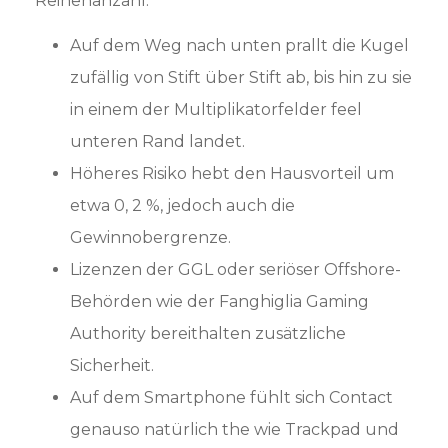
Reihenanzahl.
Auf dem Weg nach unten prallt die Kugel
zufällig von Stift über Stift ab, bis hin zu sie
in einem der Multiplikatorfelder feel
unteren Rand landet.
Höheres Risiko hebt den Hausvorteil um
etwa 0, 2 %, jedoch auch die
Gewinnobergrenze.
Lizenzen der GGL oder seriöser Offshore-
Behörden wie der Fanghiglia Gaming
Authority bereithalten zusätzliche
Sicherheit.
Auf dem Smartphone fühlt sich Contact
genauso natürlich the wie Trackpad und