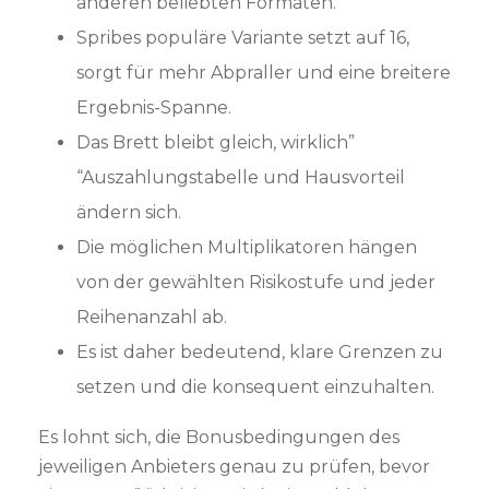
anderen beliebten Formaten.
Spribes populäre Variante setzt auf 16,
sorgt für mehr Abpraller und eine breitere
Ergebnis-Spanne.
Das Brett bleibt gleich, wirklich”
“Auszahlungstabelle und Hausvorteil
ändern sich.
Die möglichen Multiplikatoren hängen
von der gewählten Risikostufe und jeder
Reihenanzahl ab.
Es ist daher bedeutend, klare Grenzen zu
setzen und die konsequent einzuhalten.
Es lohnt sich, die Bonusbedingungen des
jeweiligen Anbieters genau zu prüfen, bevor