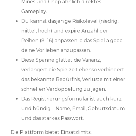
Mines und Chop ähnlich direktes
Gameplay.
Du kannst dasjenige Risikolevel (niedrig,
mittel, hoch) und expire Anzahl der
Reihen (8–16) anpassen, o das Spiel a good
deine Vorlieben anzupassen.
Diese Spanne glättet die Varianz,
verlängert die Spielzeit ebenso verhindert
das bekannte Bedürfnis, Verluste mit einer
schnellen Verdoppelung zu jagen.
Das Registrierungsformular ist auch kurz
und bündig – Name, Email, Geburtsdatum
und das starkes Passwort.
Die Plattform bietet Einsatzlimits,