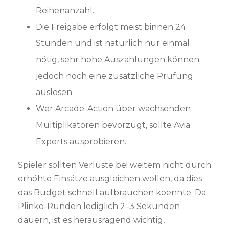
Reihenanzahl.
Die Freigabe erfolgt meist binnen 24
Stunden und ist natürlich nur einmal
nötig, sehr hohe Auszahlungen können
jedoch noch eine zusätzliche Prüfung
auslösen.
Wer Arcade-Action über wachsenden
Multiplikatoren bevorzugt, sollte Avia
Experts ausprobieren.
Spieler sollten Verluste bei weitem nicht durch
erhöhte Einsätze ausgleichen wollen, da dies
das Budget schnell aufbrauchen koennte. Da
Plinko-Runden lediglich 2–3 Sekunden
dauern, ist es herausragend wichtig,