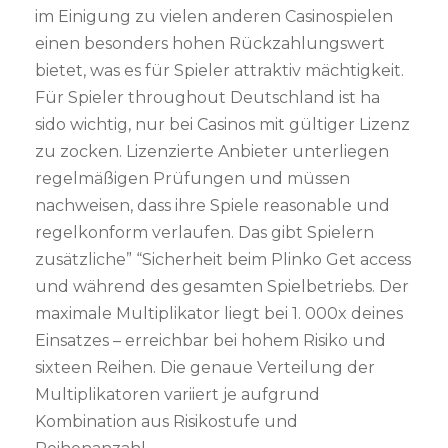
im Einigung zu vielen anderen Casinospielen
einen besonders hohen Rückzahlungswert
bietet, was es für Spieler attraktiv mächtigkeit.
Für Spieler throughout Deutschland ist ha
sido wichtig, nur bei Casinos mit gültiger Lizenz
zu zocken. Lizenzierte Anbieter unterliegen
regelmäßigen Prüfungen und müssen
nachweisen, dass ihre Spiele reasonable und
regelkonform verlaufen. Das gibt Spielern
zusätzliche” “Sicherheit beim Plinko Get access
und während des gesamten Spielbetriebs. Der
maximale Multiplikator liegt bei 1. 000x deines
Einsatzes – erreichbar bei hohem Risiko und
sixteen Reihen. Die genaue Verteilung der
Multiplikatoren variiert je aufgrund
Kombination aus Risikostufe und