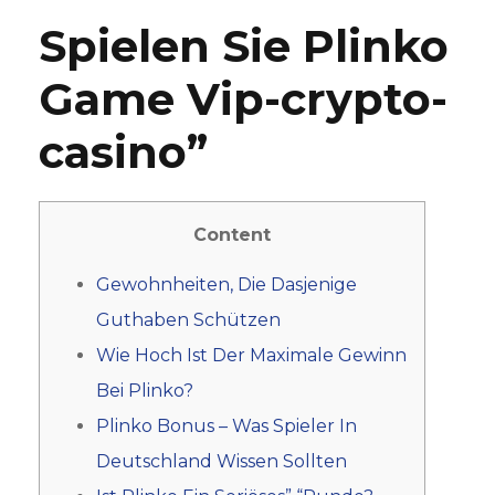
Spielen Sie Plinko
Game Vip-crypto-
casino”
Content
Gewohnheiten, Die Dasjenige
Guthaben Schützen
Wie Hoch Ist Der Maximale Gewinn
Bei Plinko?
Plinko Bonus – Was Spieler In
Deutschland Wissen Sollten