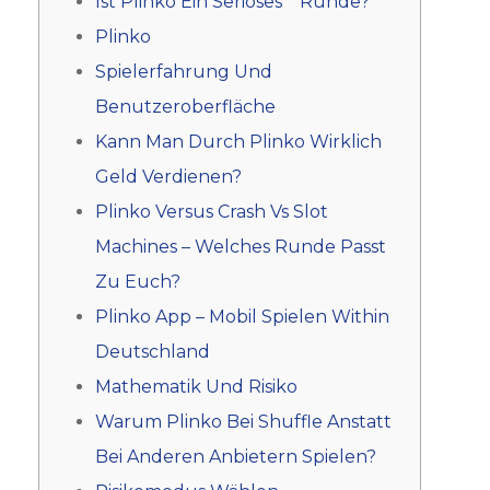
Ist Plinko Ein Seriöses” “Runde?
Plinko
Spielerfahrung Und
Benutzeroberfläche
Kann Man Durch Plinko Wirklich
Geld Verdienen?
Plinko Versus Crash Vs Slot
Machines – Welches Runde Passt
Zu Euch?
Plinko App – Mobil Spielen Within
Deutschland
Mathematik Und Risiko
Warum Plinko Bei Shuffle Anstatt
Bei Anderen Anbietern Spielen?