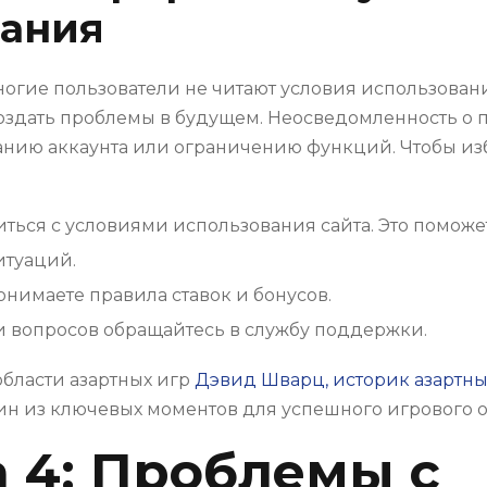
вания
огие пользователи не читают условия использован
создать проблемы в будущем. Неосведомленность о 
анию аккаунта или ограничению функций. Чтобы из
ться с условиями использования сайта. Это поможе
туаций.
онимаете правила ставок и бонусов.
 вопросов обращайтесь в службу поддержки.
области азартных игр
Дэвид Шварц, историк азартны
ин из ключевых моментов для успешного игрового о
 4: Проблемы с