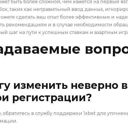
ожет быть более сложной, чем кажется на первый взг
ок, таких как неправильный ввод данных, игнорир
можете сделать ваш опыт более эффективным и наде
ть рекомендациям и в случае необходимости обращ
ый шаг на пути к успешным ставкам и азартным игр
задаваемые вопр
могу изменить неверно
ри регистрации?
 обратитесь в службу поддержки 1xbet для уточнен
мации.