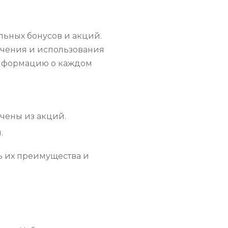
льных бонусов и акций.
учения и использования
 информацию о каждом
ючены из акций.
.
ь их преимущества и