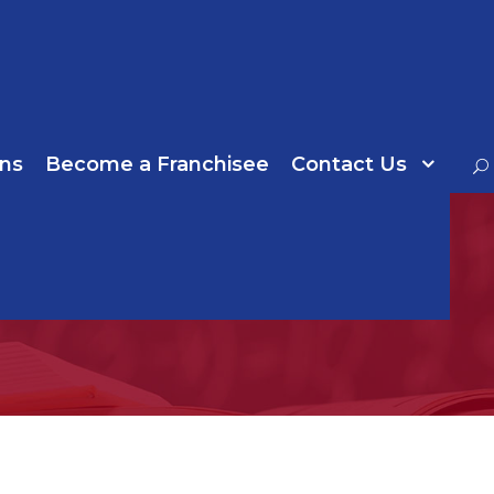
 регистрация и
ns
Become a Franchisee
Contact Us