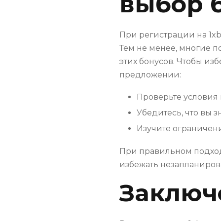
выбор 
При регистрации на 1xb
Тем не менее, многие 
этих бонусов. Чтобы и
предложении:
Проверьте условия 
Убедитесь, что вы 
Изучите ограничени
При правильном подход
избежать незапланиров
Заключ