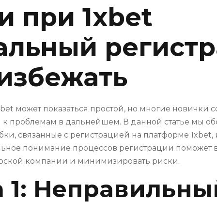
 при 1xbet
льный регистр
 избежать
xbet может показаться простой, но многие новички
и к проблемам в дальнейшем. В данной статье мы о
и, связанные с регистрацией на платформе 1xbet, 
ильное понимание процессов регистрации поможет в
рской компании и минимизировать риски.
 1: Неправильны