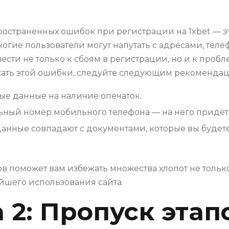
ространенных ошибок при регистрации на 1xbet — 
огие пользователи могут напутать с адресами, тел
ести не только к сбоям в регистрации, но и к проб
жать этой ошибки, следуйте следующим рекоменда
ые данные на наличие опечаток.
льный номер мобильного телефона — на него придё
 данные совпадают с документами, которые вы будет
в поможет вам избежать множества хлопот не только
йшего использования сайта.
2: Пропуск этап