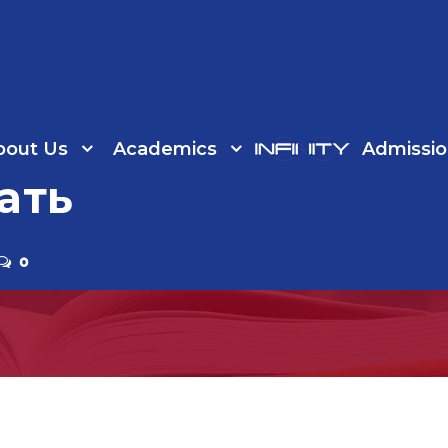
1xbet официальный
bout Us
Academics
Admissio
ать
0