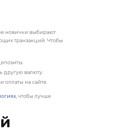
ие новички выбирают
ющих транзакций. Чтобы
депозиты.
ь другую валюту.
 оплаты на сайте.
логиях
, чтобы лучше
ый