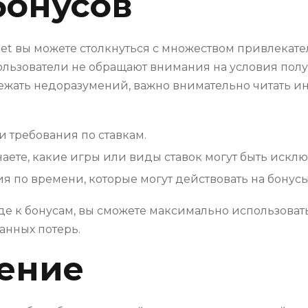
бонусов
et вы можете столкнуться с множеством привлекате
пользователи не обращают внимания на условия пол
збежать недоразумений, важно внимательно читать
и требования по ставкам.
знаете, какие игры или виды ставок могут быть искл
я по времени, которые могут действовать на бонусы
е к бонусам, вы сможете максимально использоват
анных потерь.
ение